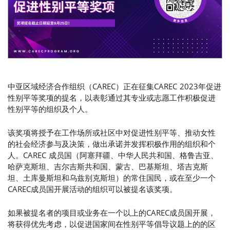
中亚区域经济合作
组织
（CAREC）正在征集CAREC 2023年促进
性别平等奖项的提名，以表彰通过其专业或志愿工作积极促进
性别平等的组织
及个人
。
该奖项将授予在工作场所
或
社区中对促进性别平等
、推动女性
的社会经济参与及决策，做
出承诺并发挥积极作用的
组织和个
人
。CAREC 成员国（阿塞拜疆、中华人民共和国、格鲁吉亚、
哈萨克斯坦、吉尔吉斯共和国、蒙古、巴基斯坦、塔吉克斯
坦、土库曼斯坦和乌兹别克斯坦）的常住国民，或在至少一个
CAREC成员国开展活动的组织
可以被提名该奖项
。
如果被提名
者
的项目或业务在一个以上
的
CAREC成员国开展，
将获得优先考虑，以促进国家间
在
性别平等
倡导议题上的的区