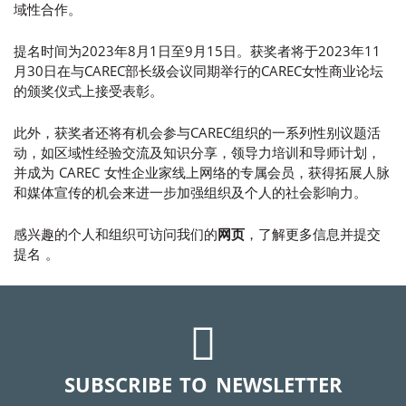
域性
合作。
提名时间为2023年8
月
1日至9月15日。
获
奖者将
于
2023
年
11
月30日在与CAREC部长级会议同期举行的CAREC女性商业论坛
的颁奖仪式上接受表彰。
此外，
获奖者还将有机会
参与CAREC组织的一系列性别
议题
活
动，
如区域性经验交流及知识分享，
领导力
培训
和导师计划，
并
成为
CAREC 女
性
企业家
线上网络
的专属会员，获得拓展人脉
和
媒体
宣传的机会
来进一步加强组织及个人的社会影响力
。
感兴趣的个人和组织可访问我们的
网页
，了解更多信息并提交
提名 。
SUBSCRIBE TO NEWSLETTER