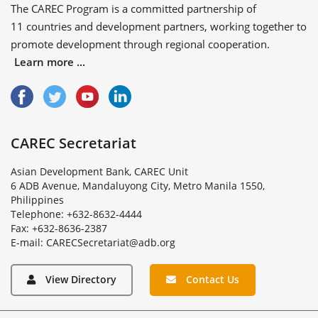
The CAREC Program is a committed partnership of
11 countries
and
development partners
, working together to
promote development through regional cooperation.
Learn more ...
CAREC Secretariat
Asian Development Bank, CAREC Unit
6 ADB Avenue, Mandaluyong City, Metro Manila 1550,
Philippines
Telephone: +632-8632-4444
Fax: +632-8636-2387
E
-
m
a
i
l
:
C
A
R
E
C
S
e
c
r
e
t
a
r
i
a
t
@
a
d
b
.
o
r
g
View Directory
Contact Us